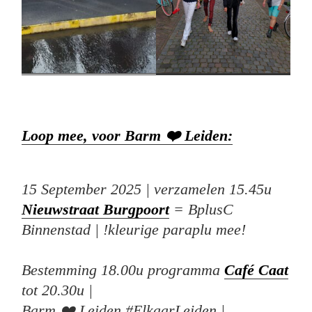
Loop mee, voor Barm ❤️ Leiden:
15 September 2025 | verzamelen 15.45u
Nieuwstraat Burgpoort
= BplusC
Binnenstad | !kleurige paraplu mee!
Bestemming 18.00u programma
Café Caat
tot 20.30u |
Barm ❤️ Leiden #ElkaarLeiden |