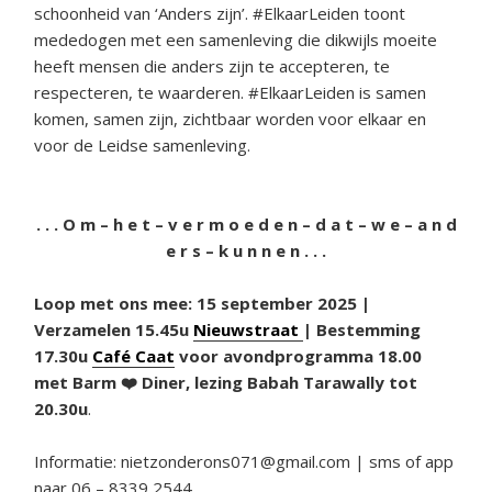
schoonheid van ‘Anders zijn’. #ElkaarLeiden toont
mededogen met een samenleving die dikwijls moeite
heeft mensen die anders zijn te accepteren, te
respecteren, te waarderen. #ElkaarLeiden is samen
komen, samen zijn, zichtbaar worden voor elkaar en
voor de Leidse samenleving.
. . . O m – h e t – v e r m o e d e n – d a t – w e – a n d
e r s – k u n n e n . . .
Loop met ons mee:
15 september 2025 |
Verzamelen 15.45u
Nieuwstraat
| Bestemming
17.30u
Café Caat
voor avondprogramma 18.00
met Barm ❤️ Diner, lezing Babah Tarawally tot
20.30u
.
Informatie: nietzonderons071@gmail.com | sms of app
naar 06 – 8339 2544