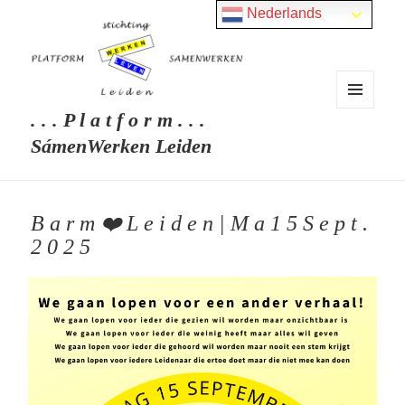
Nederlands
. . . P l a t f o r m . . .
MENU
EN
SámenWerken Leiden
WIDGETS
B a r m ❤️ L e i d e n | M a 1 5 S e p t .
2 0 2 5